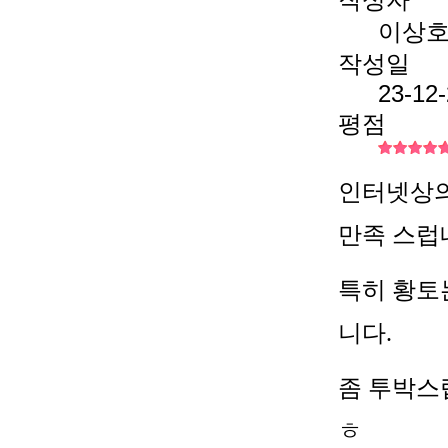
이상
작성일
23-12
평점
인터넷상의
만족 스럽
특히 황토
니다.
좀 투박스
ㅎ