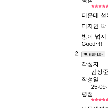
평점
더운데 설
디자인 딱
방이 넓지
Good~!!
78.
괜찮네요~
작성자
김상
작성일
25-09
평점