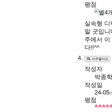
평점
실속형 디
말 굿입니
주에서 이
다!!^^
76.
아주좋아요
작성자
박종
작성일
24-05
평점