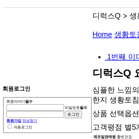
디럭스Q > 생
Home
생황토침
1번째 이
디럭스Q
심플한 느낌의
회원로그인
한지 생황토침
회원아이디
필수
비밀번호
필수
상품 선택옵션 
회원가입
정보찾기
고객평점
별5
자동로그인
제조및판매원
황토건강