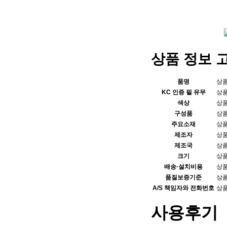
상품 정보 
품명
상
KC 인증 필 유무
상
색상
상
구성품
상
주요소재
상
제조자
상
제조국
상
크기
상
배송·설치비용
상
품질보증기준
상
A/S 책임자와 전화번호
상
사용후기