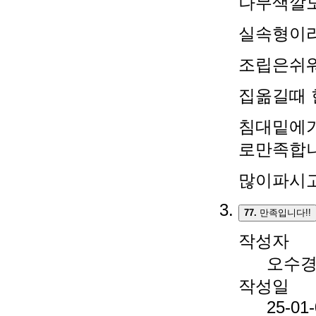
나무색깔도
실속형이
조립은쉬
집옮길때 
침대밑에
로만족합
많이파시고
77.
만족입니다!!
작성자
오수
작성일
25-01