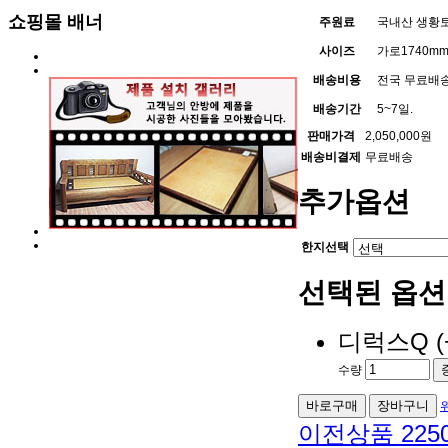
쇼핑몰 배너
주원료
국내산 생황토
사이즈
가로1740mm 
배송비용
전국 무료배송
배송기간
5~7일.
판매가격
2,050,000원
배송비결제
무료배송
추가옵션
한지선택
선택된 옵션
디럭스Q
수량
이전상품
225