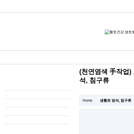
(천연염색 手작업) 
석, 침구류
Home
생황토 방석, 침구류