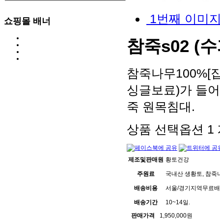
1번째 이미지
쇼핑몰 배너
참죽s02 
참죽나무100%[
싱글보료)가 들어
죽 원목침대.
상품 선택옵션 1 
제조및판매원
황토건강
주원료
국내산 생황토, 참죽
배송비용
서울/경기지역무료배송
배송기간
10~14일.
판매가격
1,950,000원