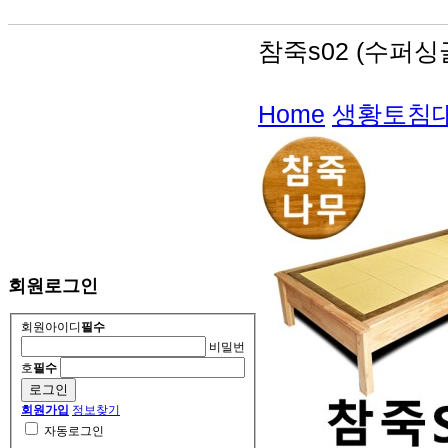
참죽s02 (수퍼싱
Home
생황토침대
회원로그인
회원아이디
필수
비밀번
호
필수
회원가입
정보찾기
자동로그인