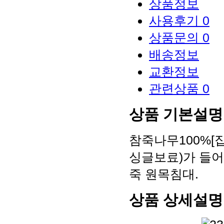
상품정보
사용후기
0
상품문의
0
배송정보
교환정보
관련상품
0
상품 기본설명
참죽나무100%[
싱글보료)가 들어
죽 원목침대.
상품 상세설명