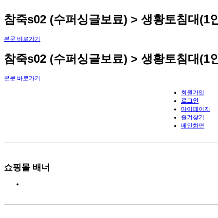
참죽s02 (수퍼싱글보료) > 생황토침대(1
본문 바로가기
참죽s02 (수퍼싱글보료) > 생황토침대(1
본문 바로가기
회원가입
로그인
마이페이지
즐겨찾기
메인화면
쇼핑몰 배너